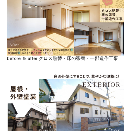
before ＆ after クロス貼替・床の張替・一部造作工事