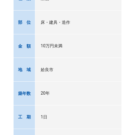
床・建具・造作
部 位
10万円未満
金 額
姶良市
地 域
20年
築年数
1日
工 期