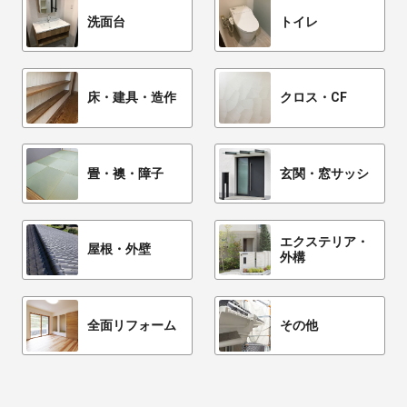
洗面台
トイレ
床・建具・造作
クロス・CF
畳・襖・障子
玄関・窓サッシ
エクステリア・
屋根・外壁
外構
全面リフォーム
その他