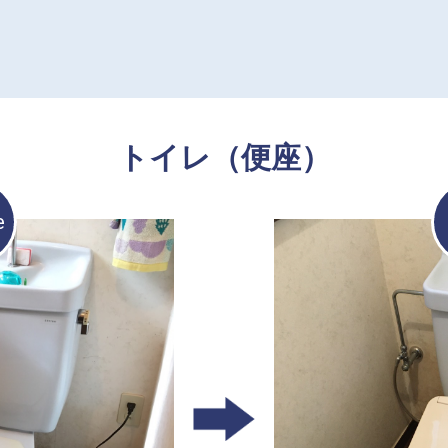
トイレ（便座）
e