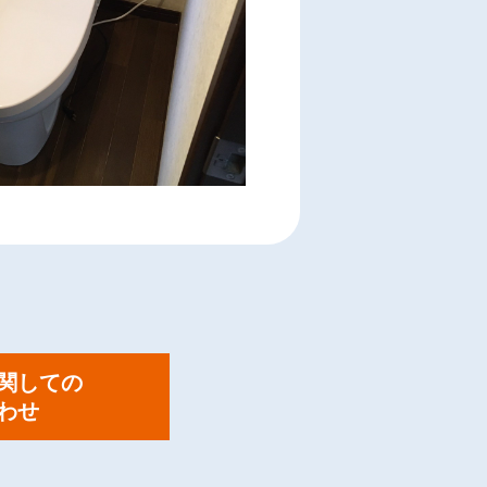
関しての
わせ