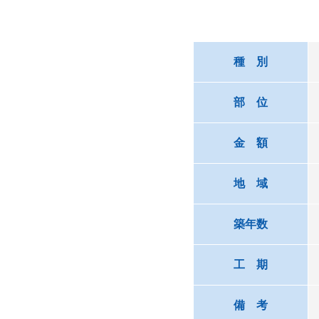
種 別
部 位
金 額
地 域
築年数
工 期
備 考