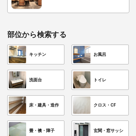
部位から検索する
キッチン
お風呂
洗面台
トイレ
床・建具・造作
クロス・CF
畳・襖・障子
玄関・窓サッシ