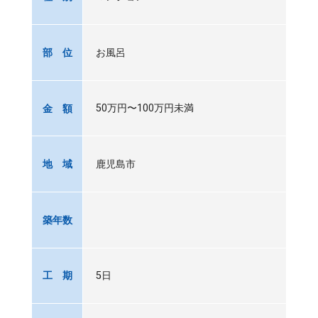
お風呂
部 位
50万円〜100万円未満
金 額
鹿児島市
地 域
築年数
5日
工 期