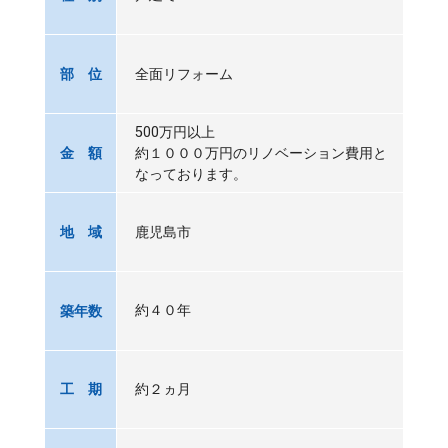
全面リフォーム
部 位
500万円以上
約１０００万円のリノベーション費用と
金 額
なっております。
鹿児島市
地 域
約４０年
築年数
約２ヵ月
工 期