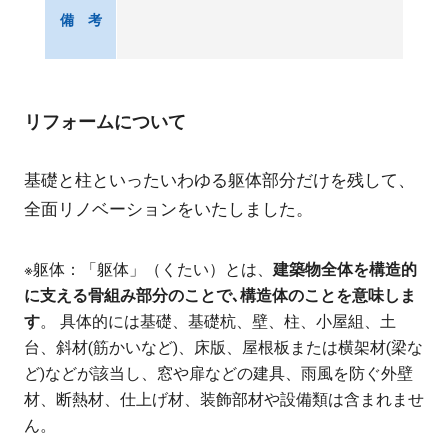
備 考
リフォームについて
基礎と柱といったいわゆる躯体部分だけを残して、
全面リノベーションをいたしました。
※躯体：「躯体」（くたい）とは、
建築物全体を構造的
に支える骨組み部分のことで､構造体のことを意味しま
す
。 具体的には基礎、基礎杭、壁、柱、小屋組、土
台、斜材(筋かいなど)、床版、屋根板または横架材(梁な
ど)などが該当し、窓や扉などの建具、雨風を防ぐ外壁
材、断熱材、仕上げ材、装飾部材や設備類は含まれませ
ん。