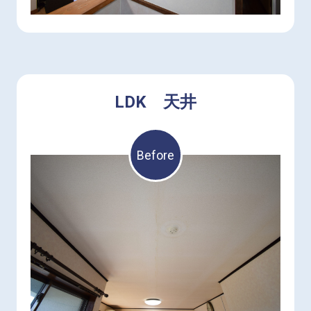
LDK 天井
Before