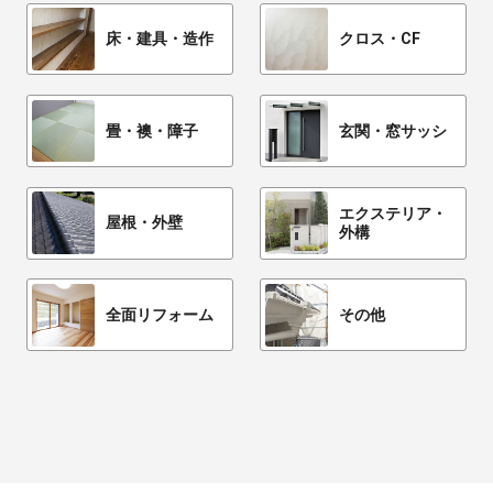
床・建具・造作
クロス・CF
畳・襖・障子
玄関・窓サッシ
エクステリア・
屋根・外壁
外構
全面リフォーム
その他