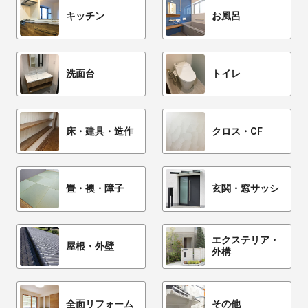
キッチン
お風呂
洗面台
トイレ
床・建具・造作
クロス・CF
畳・襖・障子
玄関・窓サッシ
エクステリア・
屋根・外壁
外構
全面リフォーム
その他