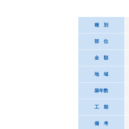
種 別
部 位
金 額
地 域
築年数
工 期
備 考