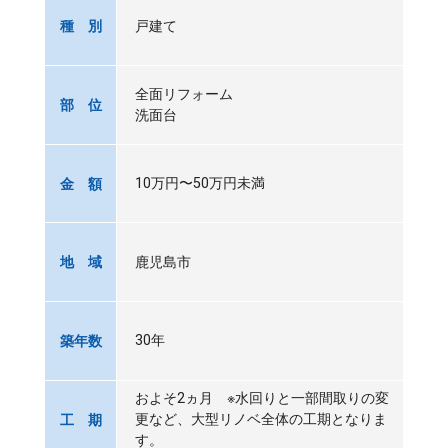
戸建て
種 別
全面リフォーム
部 位
洗面台
10万円〜50万円未満
金 額
鹿児島市
地 域
30年
築年数
およそ2ヵ月 ※水回りと一部間取りの変
更など、大型リノベ全体の工期となりま
工 期
す。