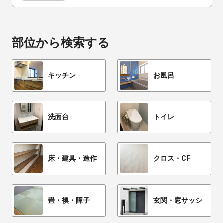
部位から検索する
キッチン
お風呂
洗面台
トイレ
床・建具・造作
クロス・CF
畳・襖・障子
玄関・窓サッシ