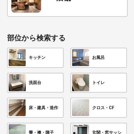
部位から検索する
キッチン
お風呂
洗面台
トイレ
床・建具・造作
クロス・CF
畳・襖・障子
玄関・窓サッシ