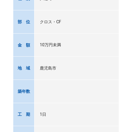
クロス・CF
部 位
10万円未満
金 額
鹿児島市
地 域
築年数
1日
工 期