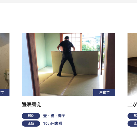
建て
戸建て
畳表替え
上
畳・襖・障子
部位
部
10万円未満
金額
金