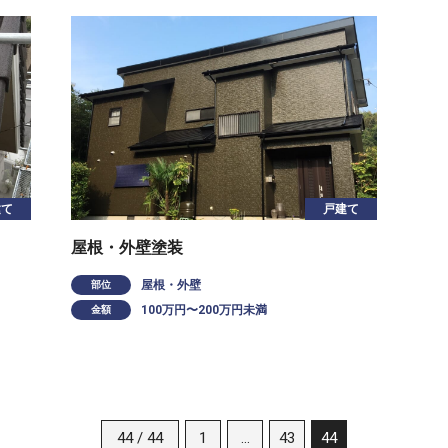
建て
戸建て
屋根・外壁塗装
屋根・外壁
部位
100万円〜200万円未満
金額
44 / 44
1
…
43
44