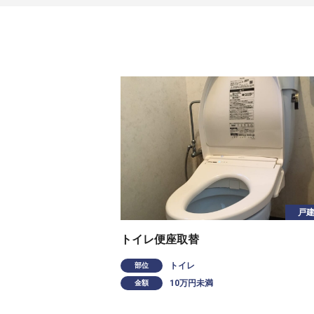
戸
トイレ便座取替
トイレ
部位
10万円未満
金額