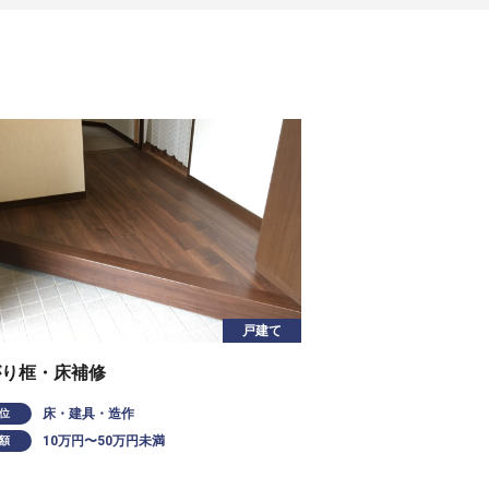
戸建て
がり框・床補修
床・建具・造作
位
10万円〜50万円未満
額